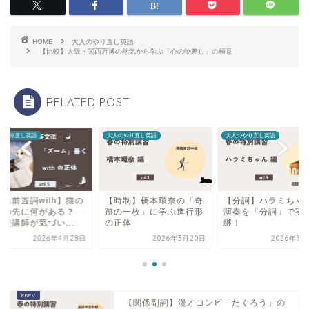
HOME
大人のやり直し英語
【比較】大阪・関西万博の熱気から学ぶ「心の物差し」の極意
RELATED POST
のやり直し英語
大人のやり直し英語
大人のやり直し英語
英語前置詞with】猫の
【時制】橋本環奈の「奇
【分詞】ハラミちゃ
線の先に何がある？―
跡の一枚」に学ぶ進行形
演奏を「分詞」で実
校講師が気づい...
の正体
継！
2026年4月28日
2026年3月20日
2026年3月
【関係副詞】漫才コンビ「たくろう」の