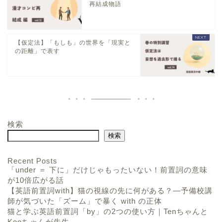
再結成物語
【仮定法】「もしも」の世界を「現実と
の距離」で表す
検索
検索
Recent Posts
「under ＝ 下に」だけじゃもったいない！前置詞の意味
が10倍広がる話
【英語前置詞with】猫の視線の先に何がある？―予備校講
師が気づいた「ズーム」で暴く with の正体
猫と学ぶ英語前置詞「by」の2つの使い方｜Tenちゃんと
Kooちゃんが先生